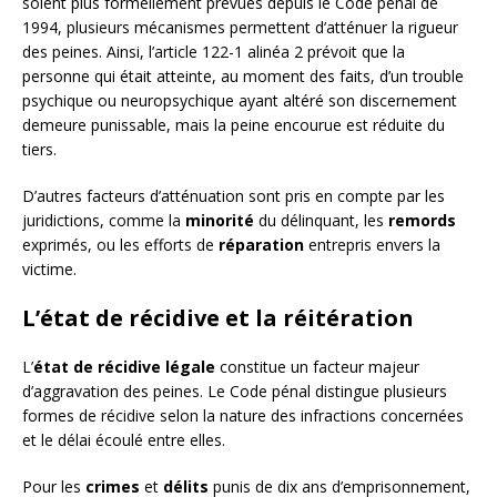
soient plus formellement prévues depuis le Code pénal de
1994, plusieurs mécanismes permettent d’atténuer la rigueur
des peines. Ainsi, l’article 122-1 alinéa 2 prévoit que la
personne qui était atteinte, au moment des faits, d’un trouble
psychique ou neuropsychique ayant altéré son discernement
demeure punissable, mais la peine encourue est réduite du
tiers.
D’autres facteurs d’atténuation sont pris en compte par les
juridictions, comme la
minorité
du délinquant, les
remords
exprimés, ou les efforts de
réparation
entrepris envers la
victime.
L’état de récidive et la réitération
L’
état de récidive légale
constitue un facteur majeur
d’aggravation des peines. Le Code pénal distingue plusieurs
formes de récidive selon la nature des infractions concernées
et le délai écoulé entre elles.
Pour les
crimes
et
délits
punis de dix ans d’emprisonnement,