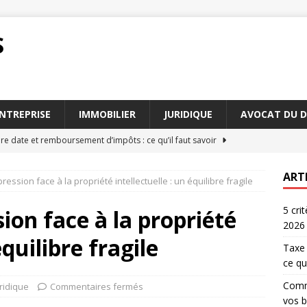
S
NTREPRISE
IMMOBILIER
JURIDIQUE
AVOCAT DU D
re date et remboursement d’impôts : ce qu’il faut savoir
ART
pression face à la propriété intellectuelle : un équilibre fragile
réduire le tarif assurance décès selon vos besoins
JURIDIQUE
5 cri
bien gérer la taxe foncière date en 2026
IMMOBILIER
sion face à la propriété
2026
urance décès : les meilleures pratiques à suivre
JURIDIQUE
équilibre fragile
Taxe 
influençant le tarif assurance décès en 2026
JURIDIQUE
ce qu’
Comme
ridique
Commentaires fermés
vos b