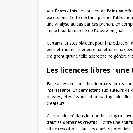
Aux
États-Unis
, le concept de
fair use
offr
exceptions. Cette doctrine permet l’utilisati
une analyse au cas par cas prenant en compte
impact sur le marché de l’œuvre originale.
Certains juristes plaident pour l’introduction
permettrait une meilleure adaptation aux év
craignent qu’une telle approche ne génère trop
Les licences libres : une
Face à ces tensions, les
licences libres
co
intéressante. En permettant aux auteurs de dé
œuvres, elles favorisent un partage plus flui
créateurs.
Ce modèle, né dans le monde du logiciel ave
d’autres domaines créatifs. Il offre une sol
s’il ne résout pas tous les conflits potentiels.