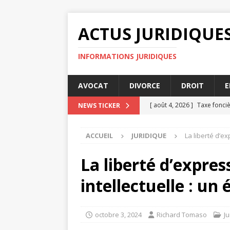
ACTUS JURIDIQUE
INFORMATIONS JURIDIQUES
AVOCAT
DIVORCE
DROIT
E
[ août 4, 2026 ]
Taxe fonciè
NEWS TICKER
IMMOBILIER
ACCUEIL
JURIDIQUE
La liberté d’ex
[ juillet 31, 2026 ]
Comment 
[ juillet 27, 2026 ]
Comment 
La liberté d’expres
[ juillet 23, 2026 ]
Tarif ass
intellectuelle : un 
[ août 8, 2026 ]
5 critères 
octobre 3, 2024
Richard Tomaso
Ju